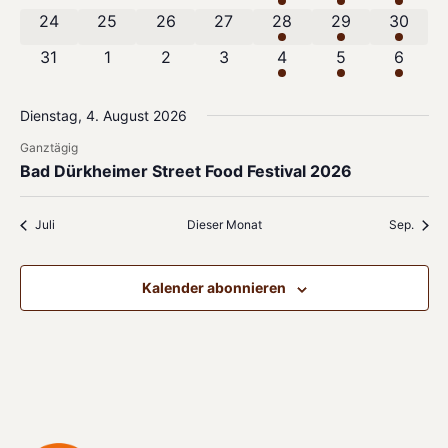
0 Veranstaltungen
0 Veranstaltungen
0 Veranstaltungen
0 Veranstaltungen
1 Veranstaltung
1 Veranstaltung
1 Veran
24
25
26
27
28
29
30
0 Veranstaltungen
0 Veranstaltungen
0 Veranstaltungen
0 Veranstaltungen
1 Veranstaltung
1 Veranstaltun
1 Veran
31
1
2
3
4
5
6
Dienstag, 4. August 2026
Ganztägig
Bad Dürkheimer Street Food Festival 2026
Juli
Dieser Monat
Sep.
Kalender abonnieren