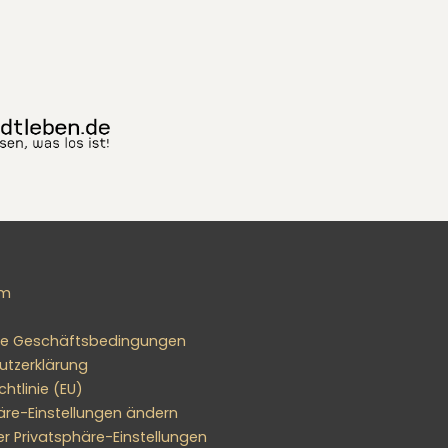
um
ne Geschäftsbedingungen
utzerklärung
htlinie (EU)
äre-Einstellungen ändern
er Privatsphäre-Einstellungen