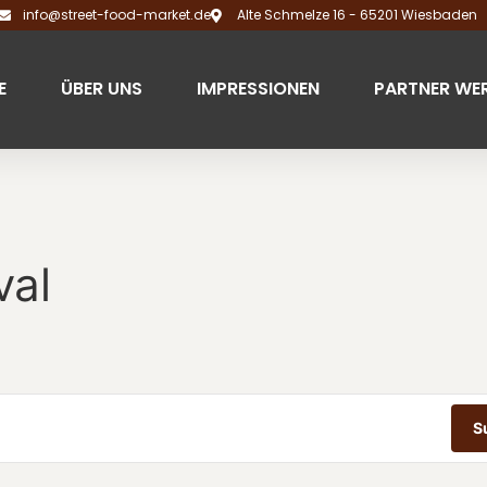
info@street-food-market.de
Alte Schmelze 16 - 65201 Wiesbaden
E
ÜBER UNS
IMPRESSIONEN
PARTNER WE
val
S