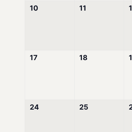
0
0
10
11
Veranstaltungen,
Veranstaltunge
0
0
17
18
Veranstaltungen,
Veranstaltunge
0
0
24
25
Veranstaltungen,
Veranstaltunge