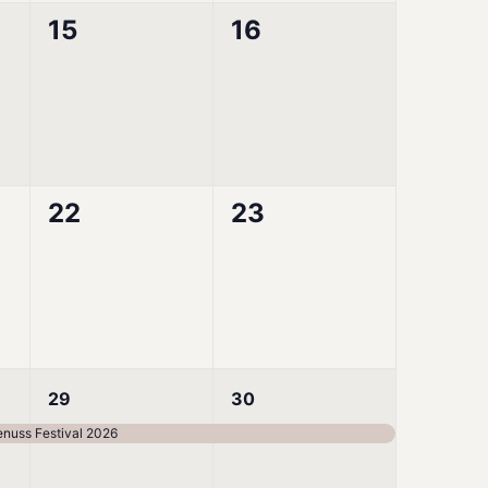
0
0
15
16
tungen,
Veranstaltungen,
Veranstaltungen,
0
0
22
23
tungen,
Veranstaltungen,
Veranstaltungen,
1
1
29
30
ung,
Veranstaltung,
Veranstaltung,
nuss Festival 2026