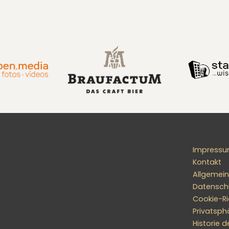
Impress
Kontakt
Allgemei
Datensch
Cookie-Ric
Privatsph
Historie d