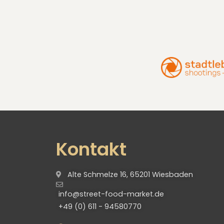
Kontakt
Alte Schmelze 16, 65201 Wiesbaden
info@street-food-market.de
+49 (0) 611 - 94580770