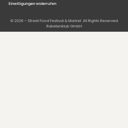
Einwilligungen widerrufen
© 2026 – Street Food Festival & Market. All Rights Reserved
Raketenklub GmbH