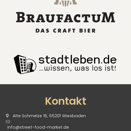
Kontakt
Alte Schmelze 16, 65201 Wiesbaden
info@street-food-market.de