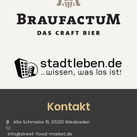
Kontakt
Alte Schmelze 16, 65201 Wiesbaden
info@street-food-market.de