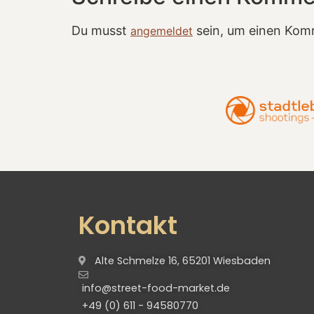
Du musst
sein, um einen Kom
angemeldet
Kontakt
Alte Schmelze 16, 65201 Wiesbaden
info@street-food-market.de
+49 (0) 611 - 94580770