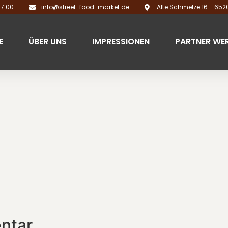
17:00
info@street-food-market.de
Alte Schmelze 16 - 65
E
ÜBER UNS
IMPRESSIONEN
PARTNER WE
ntar