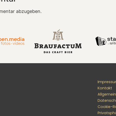
mentar abzugeben.
Impress
Kontakt
Allgemei
Datensch
Cookie-Ric
Privatsph