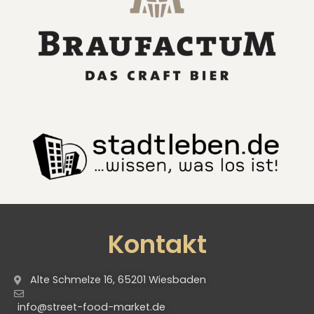
Kontakt
Alte Schmelze 16, 65201 Wiesbaden
info@street-food-market.de