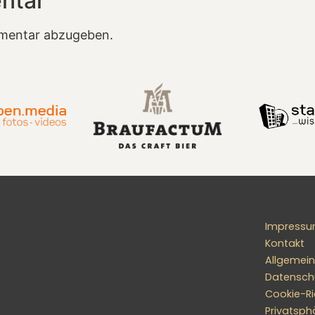
ntar
mentar abzugeben.
Impress
Kontakt
Allgemei
Datensch
Cookie-Ric
Privatsph