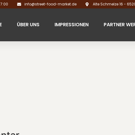
17:00
info@street-food-market.de
Alte Schmelze 16 - 65
E
ÜBER UNS
IMPRESSIONEN
PARTNER WE