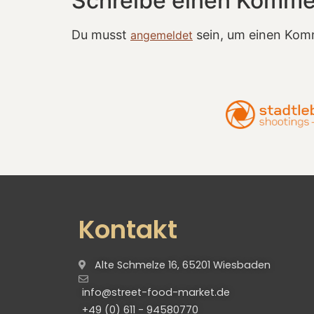
Schreibe einen Komme
Du musst
sein, um einen Kom
angemeldet
Kontakt
Alte Schmelze 16, 65201 Wiesbaden
info@street-food-market.de
+49 (0) 611 - 94580770