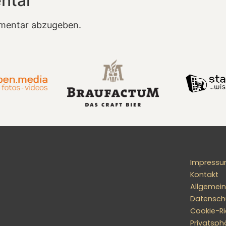
ntar
mentar abzugeben.
Impress
Kontakt
Allgemei
Datensch
Cookie-Ric
Privatsph