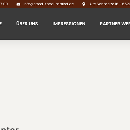
17:00
info@street-food-market.de
Alte Schmelze 16 - 65
E
ÜBER UNS
IMPRESSIONEN
PARTNER WE