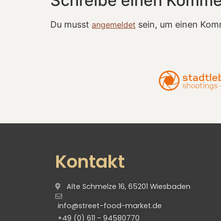
Schreibe einen Komme
Du musst
sein, um einen Kom
angemeldet
Kontakt
Alte Schmelze 16, 65201 Wiesbaden
info@street-food-market.de
+49 (0) 611 - 94580770