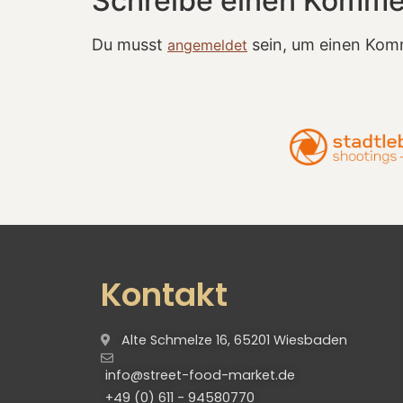
Schreibe einen Komme
Du musst
sein, um einen Kom
angemeldet
Kontakt
Alte Schmelze 16, 65201 Wiesbaden
info@street-food-market.de
+49 (0) 611 - 94580770