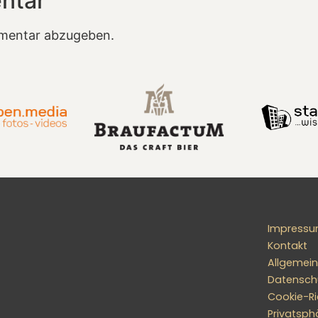
ntar
mentar abzugeben.
Impress
Kontakt
Allgemei
Datensch
Cookie-Ric
Privatsph