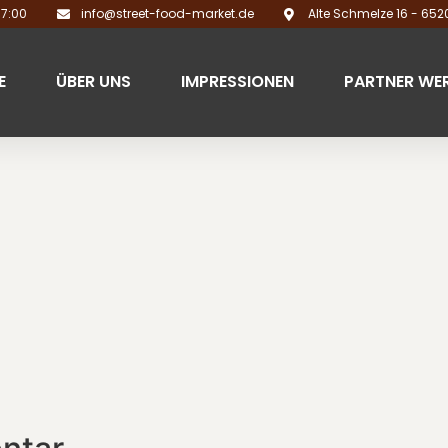
17:00
info@street-food-market.de
Alte Schmelze 16 - 65
E
ÜBER UNS
IMPRESSIONEN
PARTNER WE