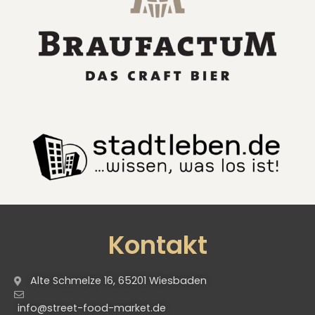
Kontakt
Alte Schmelze 16, 65201 Wiesbaden
info@street-food-market.de