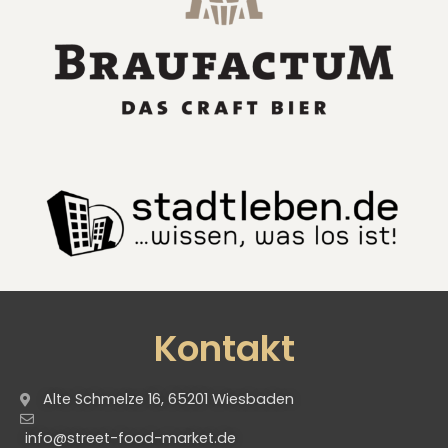
Kontakt
Alte Schmelze 16, 65201 Wiesbaden
info@street-food-market.de