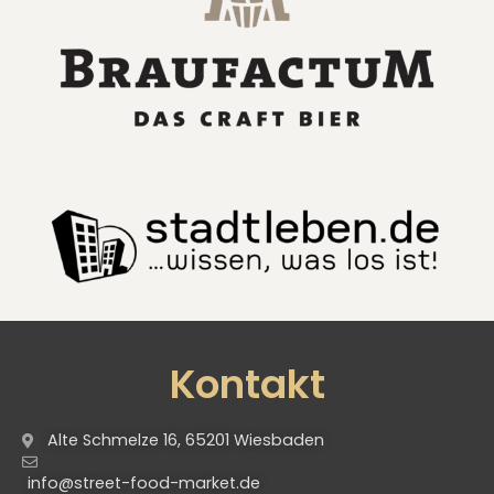
Kontakt
Alte Schmelze 16, 65201 Wiesbaden
info@street-food-market.de