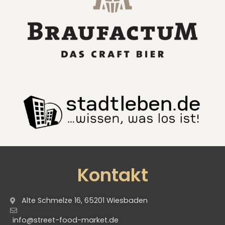
Kontakt
Alte Schmelze 16, 65201 Wiesbaden
info@street-food-market.de