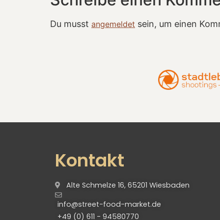
Du musst
sein, um einen Kom
angemeldet
Kontakt
Alte Schmelze 16, 65201 Wiesbaden
info@street-food-market.de
+49 (0) 611 - 94580770