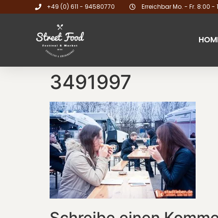
+49 (0) 611 - 94580770
Erreichbar Mo. - Fr. 8:00 - 
HOM
3491997
Schreibe einen Komme