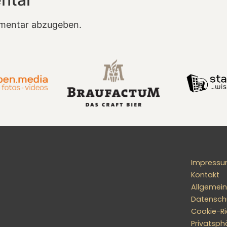
mentar abzugeben.
Impress
Kontakt
Allgemei
Datensch
Cookie-Ric
Privatsph