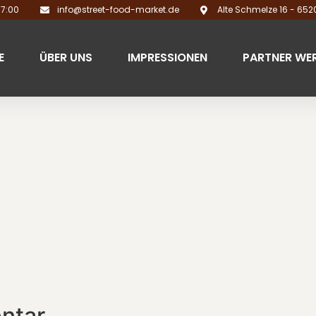
17:00
info@street-food-market.de
Alte Schmelze 16 - 65
E
ÜBER UNS
IMPRESSIONEN
PARTNER WE
ntar