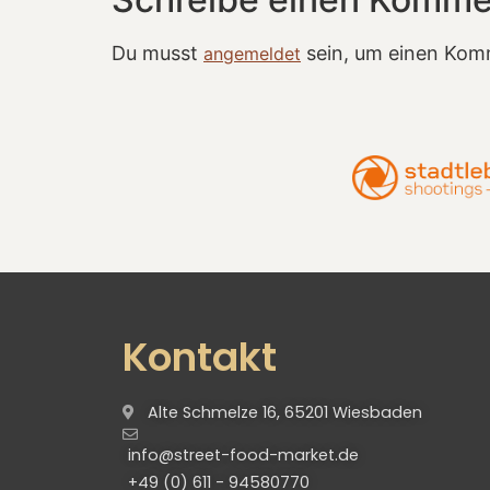
Du musst
sein, um einen Kom
angemeldet
Kontakt
Alte Schmelze 16, 65201 Wiesbaden
info@street-food-market.de
+49 (0) 611 - 94580770