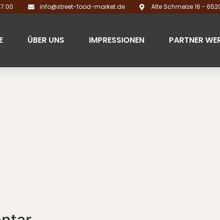
17:00
info@street-food-market.de
Alte Schmelze 16 - 65
E
ÜBER UNS
IMPRESSIONEN
PARTNER WE
ntar