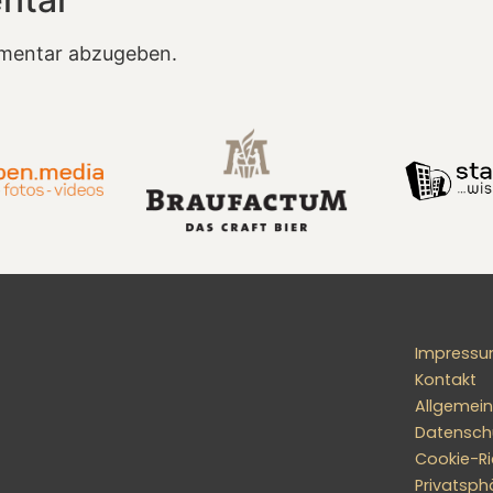
mentar abzugeben.
Impress
Kontakt
Allgemei
Datensch
Cookie-Ric
Privatsph