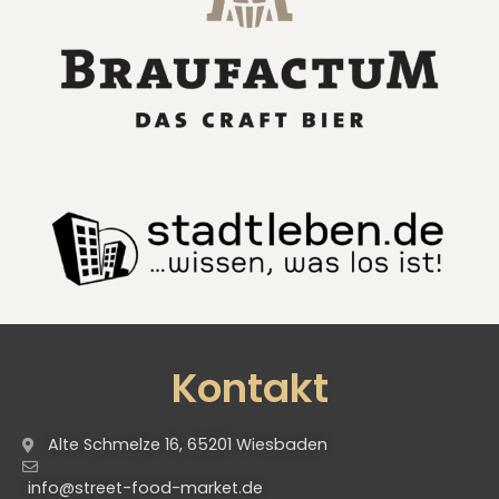
Kontakt
Alte Schmelze 16, 65201 Wiesbaden
info@street-food-market.de