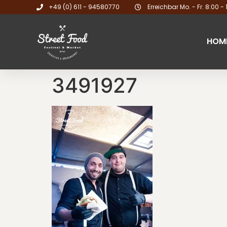
+49 (0) 611 - 94580770
Erreichbar Mo. - Fr. 8:00 - 
HOM
3491927