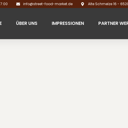
17:00
info@street-food-market.de
Alte Schmelze 16 - 65
E
ÜBER UNS
IMPRESSIONEN
PARTNER WE