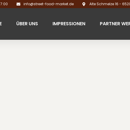
17:00
info@street-food-market.de
Alte Schmelze 16 - 65
E
ÜBER UNS
IMPRESSIONEN
PARTNER WE