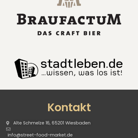
Kontakt
Alte Schmelze 16, 65201 Wiesbaden
info@street-food-market.de