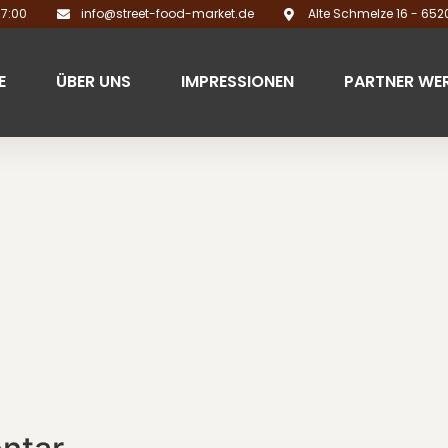
17:00
info@street-food-market.de
Alte Schmelze 16 - 65
E
ÜBER UNS
IMPRESSIONEN
PARTNER WE