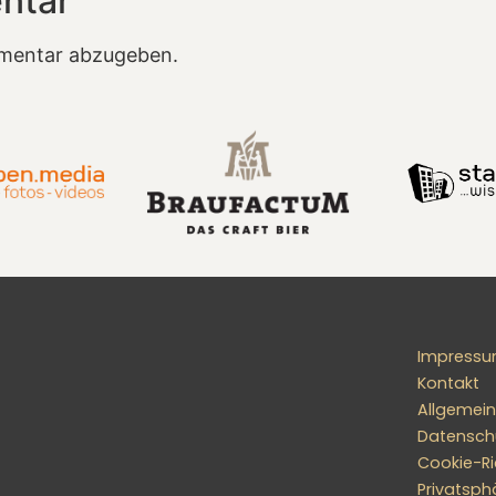
ntar
mentar abzugeben.
Impress
Kontakt
Allgemei
Datensch
Cookie-Ric
Privatsph