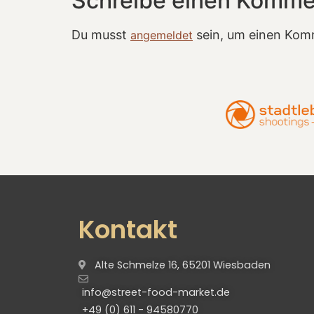
Schreibe einen Komme
Du musst
sein, um einen Kom
angemeldet
Kontakt
Alte Schmelze 16, 65201 Wiesbaden
info@street-food-market.de
+49 (0) 611 - 94580770