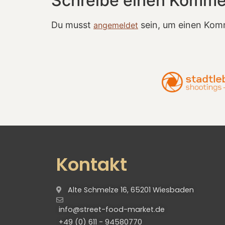
Schreibe einen Komme
Du musst
sein, um einen Kom
angemeldet
Kontakt
Alte Schmelze 16, 65201 Wiesbaden
info@street-food-market.de
+49 (0) 611 - 94580770