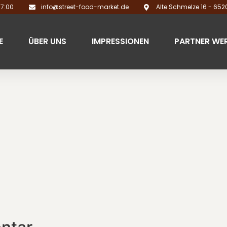
17:00
info@street-food-market.de
Alte Schmelze 16 - 65
E
ÜBER UNS
IMPRESSIONEN
PARTNER WE