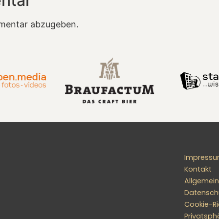
ntar
mentar abzugeben.
Impress
Kontakt
Allgemei
Datensch
Cookie-Ric
Privatsph