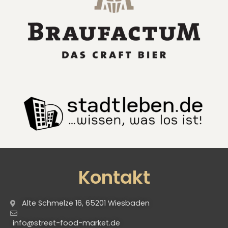
Kontakt
Alte Schmelze 16, 65201 Wiesbaden
info@street-food-market.de