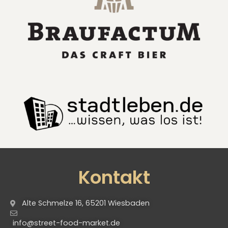
Kontakt
Alte Schmelze 16, 65201 Wiesbaden
info@street-food-market.de