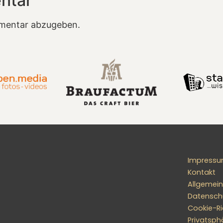
ntar
mentar abzugeben.
Impress
Kontakt
Allgemei
Datensch
Cookie-Ric
Privatsph