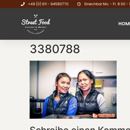
+49 (0) 611 - 94580770
Erreichbar Mo. - Fr. 8:00 - 
HOM
3380788