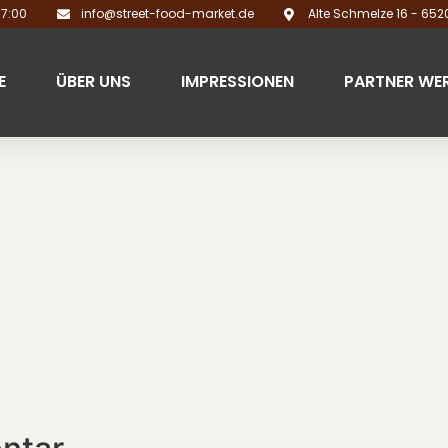
17:00
info@street-food-market.de
Alte Schmelze 16 - 65
E
ÜBER UNS
IMPRESSIONEN
PARTNER WE