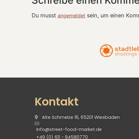
Schreibe einen Komme
Du musst
sein, um einen Kom
angemeldet
Kontakt
Alte Schmelze 16, 65201 Wiesbaden
info@street-food-market.de
+49 (0) 611 - 94580770