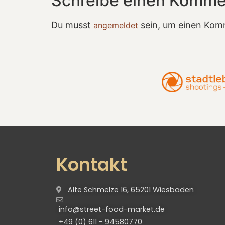
Schreibe einen Komme
Du musst
sein, um einen Kom
angemeldet
Kontakt
Alte Schmelze 16, 65201 Wiesbaden
info@street-food-market.de
+49 (0) 611 - 94580770