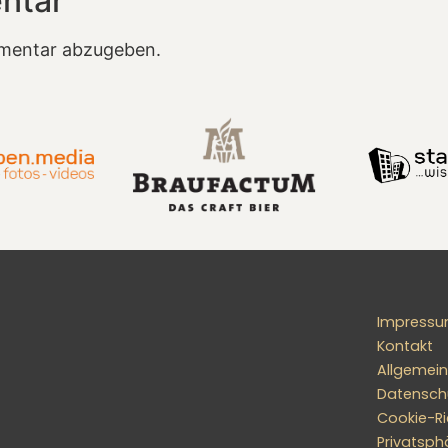
ntar
mentar abzugeben.
Impress
Kontakt
Allgemei
Datensch
Cookie-Ric
Privatsph