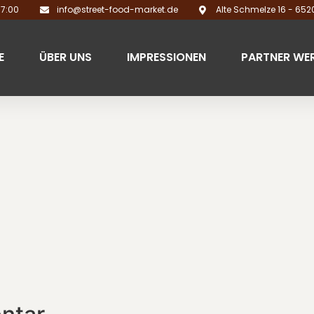
17:00
info@street-food-market.de
Alte Schmelze 16 - 65
E
ÜBER UNS
IMPRESSIONEN
PARTNER WE