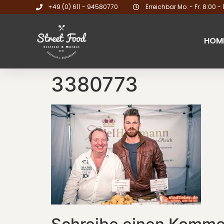
+49 (0) 611 - 94580770
Erreichbar Mo. - Fr. 8:00 - 
HOM
3380773