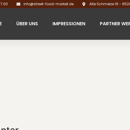
17:00
info@street-food-market.de
Alte Schmelze 16 - 65
E
ÜBER UNS
IMPRESSIONEN
PARTNER WE