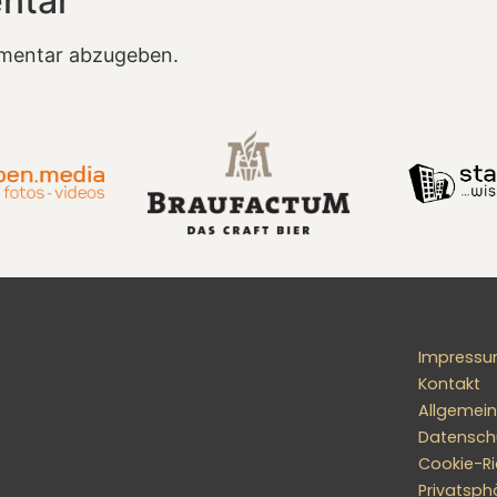
ntar
mentar abzugeben.
Impress
Kontakt
Allgemei
Datensch
Cookie-Ric
Privatsph