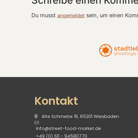
Schreibe einen Komme
Du musst
sein, um einen Kom
angemeldet
Kontakt
Alte Schmelze 16, 65201 Wiesbaden
info@street-food-market.de
+49 (0) 611 - 94580770