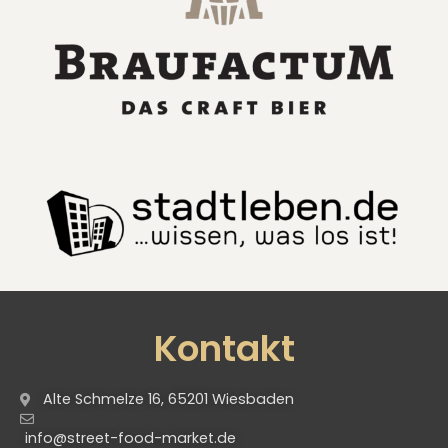
Kontakt
Alte Schmelze 16, 65201 Wiesbaden
info@street-food-market.de