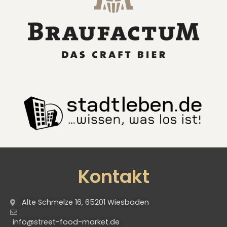
Kontakt
Alte Schmelze 16, 65201 Wiesbaden
info@street-food-market.de