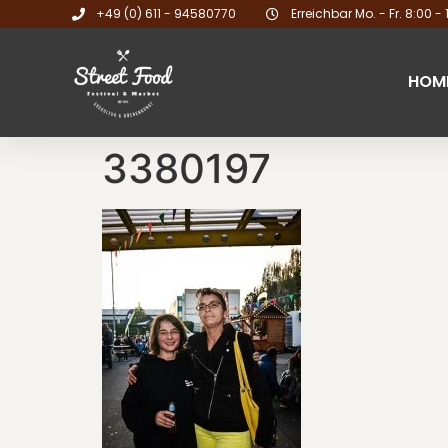
+49 (0) 611 - 94580770
Erreichbar Mo. - Fr. 8:00 - 
HOM
3380197