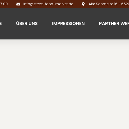
17:00
info@street-food-market.de
Alte Schmelze 16 - 65
E
ÜBER UNS
IMPRESSIONEN
PARTNER WE