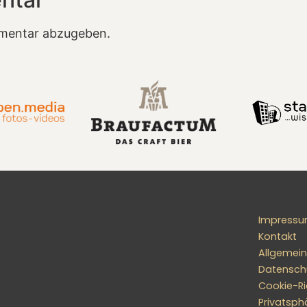
mentar abzugeben.
Impress
Kontakt
Allgemei
Datensch
Cookie-Ric
Privatsph