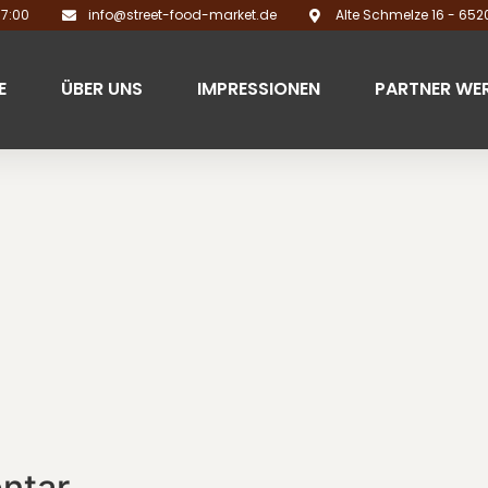
17:00
info@street-food-market.de
Alte Schmelze 16 - 65
E
ÜBER UNS
IMPRESSIONEN
PARTNER WE
ntar