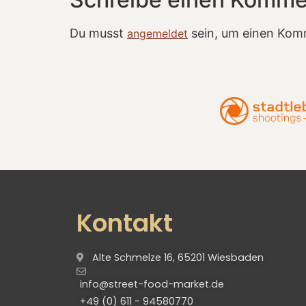
Du musst
sein, um einen Kom
angemeldet
Kontakt
Alte Schmelze 16, 65201 Wiesbaden
info@street-food-market.de
+49 (0) 611 - 94580770