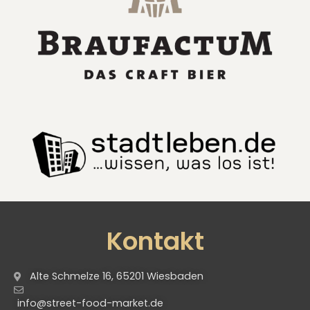
Kontakt
Alte Schmelze 16, 65201 Wiesbaden
info@street-food-market.de