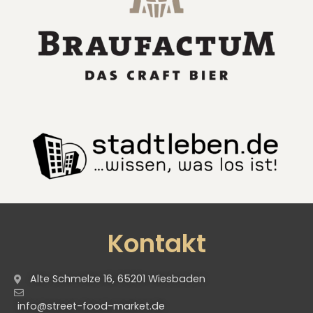
Kontakt
Alte Schmelze 16, 65201 Wiesbaden
info@street-food-market.de