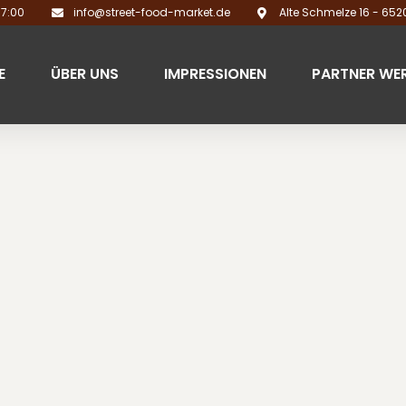
17:00
info@street-food-market.de
Alte Schmelze 16 - 65
E
ÜBER UNS
IMPRESSIONEN
PARTNER WE