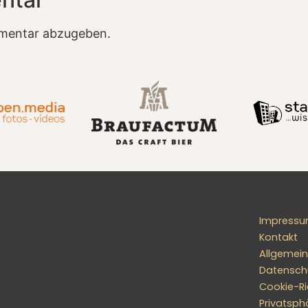
mentar abzugeben.
Impress
Kontakt
Allgemei
Datensch
Cookie-Ric
Privatsph