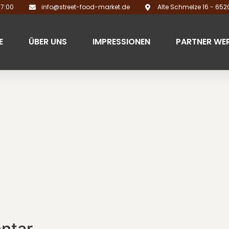
17:00
info@street-food-market.de
Alte Schmelze 16 - 65
E
ÜBER UNS
IMPRESSIONEN
PARTNER WE
ntar