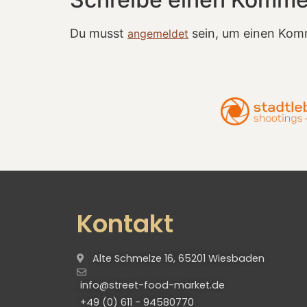
Du musst
sein, um einen Kom
angemeldet
Kontakt
Alte Schmelze 16, 65201 Wiesbaden
info@street-food-market.de
+49 (0) 611 - 94580770