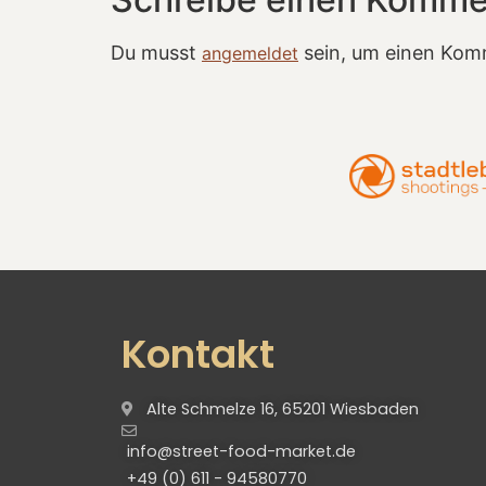
Du musst
sein, um einen Kom
angemeldet
Kontakt
Alte Schmelze 16, 65201 Wiesbaden
info@street-food-market.de
+49 (0) 611 - 94580770