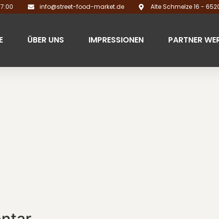
17:00
info@street-food-market.de
Alte Schmelze 16 - 65
E
ÜBER UNS
IMPRESSIONEN
PARTNER WE
ntar