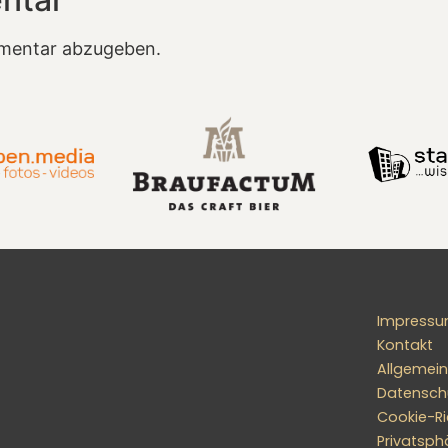
mentar abzugeben.
Impress
Kontakt
Allgemei
Datensch
Cookie-Ric
Privatsph