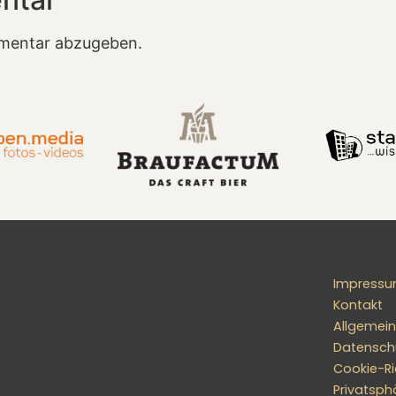
mentar abzugeben.
Impress
Kontakt
Allgemei
Datensch
Cookie-Ric
Privatsph