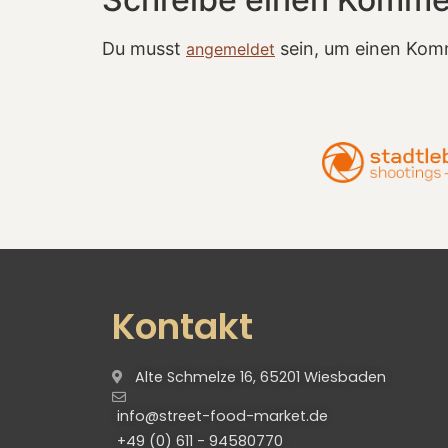
Du musst
sein, um einen Kom
angemeldet
Kontakt
Alte Schmelze 16, 65201 Wiesbaden
info@street-food-market.de
+49 (0) 611 - 94580770