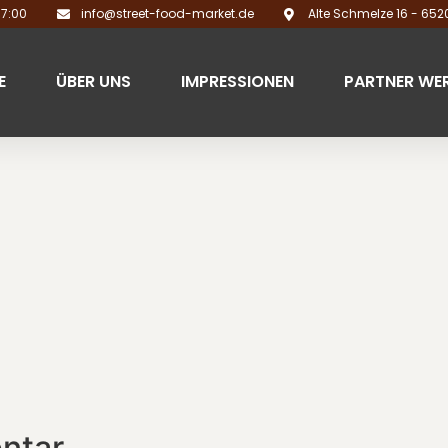
17:00
info@street-food-market.de
Alte Schmelze 16 - 65
E
ÜBER UNS
IMPRESSIONEN
PARTNER WE
ntar