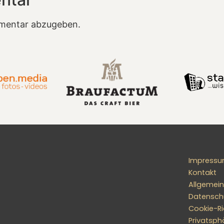
mentar abzugeben.
Impress
Kontakt
Allgemei
Datensch
Cookie-Ric
Privatsph