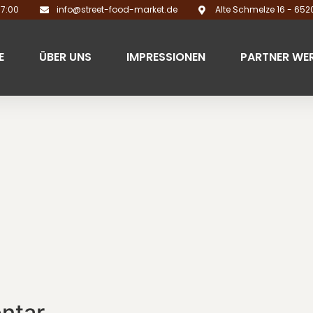
17:00
info@street-food-market.de
Alte Schmelze 16 - 65
E
ÜBER UNS
IMPRESSIONEN
PARTNER WE
ntar