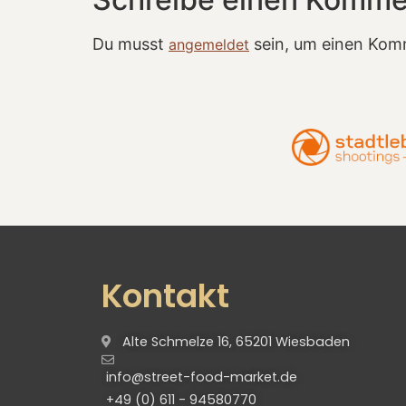
Du musst
sein, um einen Kom
angemeldet
Kontakt
Alte Schmelze 16, 65201 Wiesbaden
info@street-food-market.de
+49 (0) 611 - 94580770