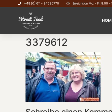
+49 (0) 611 - 94580770
Erreichbar Mo. - Fr. 8:00 - 
HOM
3379612
Schreibe einen Komme