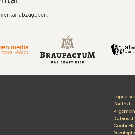
mentar abzugeben.
Impress
Kontakt
Allgemei
Datensch
Cookie-Ric
Privatsph