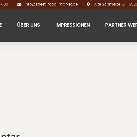
17:00
info@street-food-market.de
Alte Schmelze 16 - 65
E
ÜBER UNS
IMPRESSIONEN
PARTNER WE
ntar