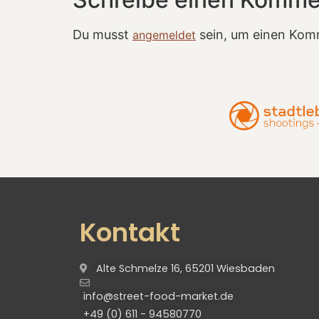
Du musst
sein, um einen Kom
angemeldet
Kontakt
Alte Schmelze 16, 65201 Wiesbaden
info@street-food-market.de
+49 (0) 611 - 94580770