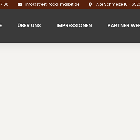
17:00
info@street-food-market.de
Alte Schmelze 16 - 65
E
ÜBER UNS
IMPRESSIONEN
PARTNER WE