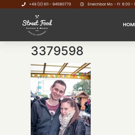
+49 (0) 611 - 94580770
Erreichbar Mo. - Fr. 8:00 - 
HOM
3379598