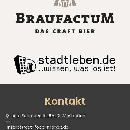
Kontakt
Alte Schmelze 16, 65201 Wiesbaden
info@street-food-market.de