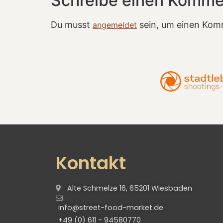
Schreibe einen Komme
Du musst
sein, um einen Kom
angemeldet
Kontakt
Alte Schmelze 16, 65201 Wiesbaden
info@street-food-market.de
+49 (0) 611 - 94580770