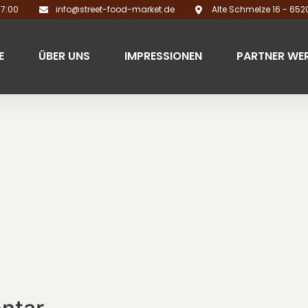
17:00
info@street-food-market.de
Alte Schmelze 16 - 65
E
ÜBER UNS
IMPRESSIONEN
PARTNER WE