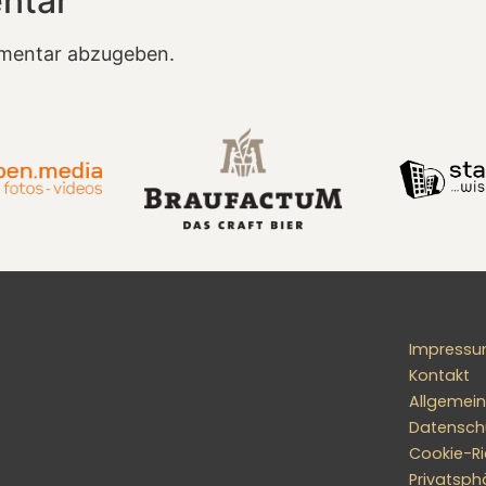
ntar
mentar abzugeben.
Impress
Kontakt
Allgemei
Datensch
Cookie-Ric
Privatsph