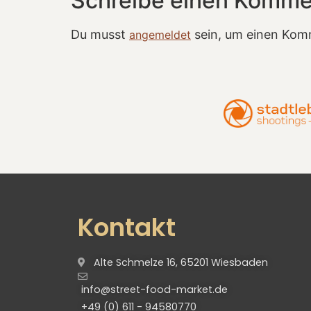
Schreibe einen Komme
Du musst
sein, um einen Kom
angemeldet
Kontakt
Alte Schmelze 16, 65201 Wiesbaden
info@street-food-market.de
+49 (0) 611 - 94580770