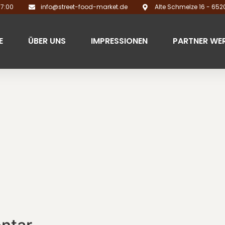
17:00
info@street-food-market.de
Alte Schmelze 16 - 65
E
ÜBER UNS
IMPRESSIONEN
PARTNER WE