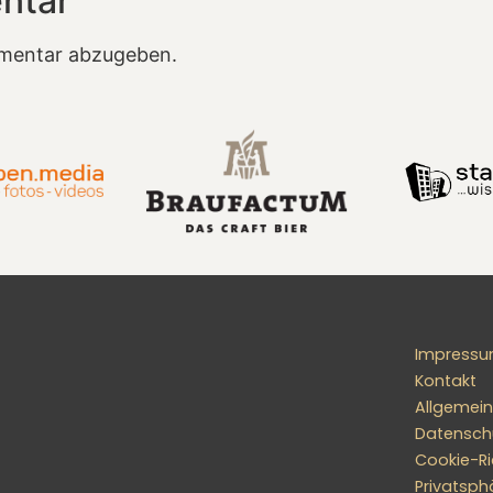
ntar
mentar abzugeben.
Impress
Kontakt
Allgemei
Datensch
Cookie-Ric
Privatsph