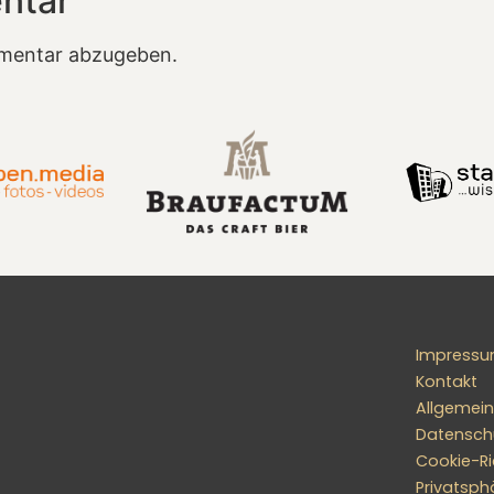
ntar
mentar abzugeben.
Impress
Kontakt
Allgemei
Datensch
Cookie-Ric
Privatsph