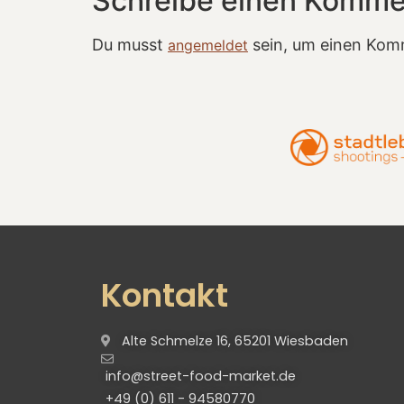
Schreibe einen Komme
Du musst
sein, um einen Kom
angemeldet
Kontakt
Alte Schmelze 16, 65201 Wiesbaden
info@street-food-market.de
+49 (0) 611 - 94580770