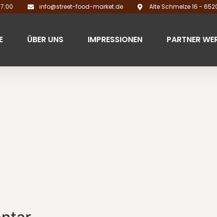
17:00
info@street-food-market.de
Alte Schmelze 16 - 65
E
ÜBER UNS
IMPRESSIONEN
PARTNER WE