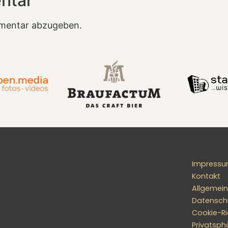
ntar
mentar abzugeben.
Impress
Kontakt
Allgemei
Datensch
Cookie-Ric
Privatsph