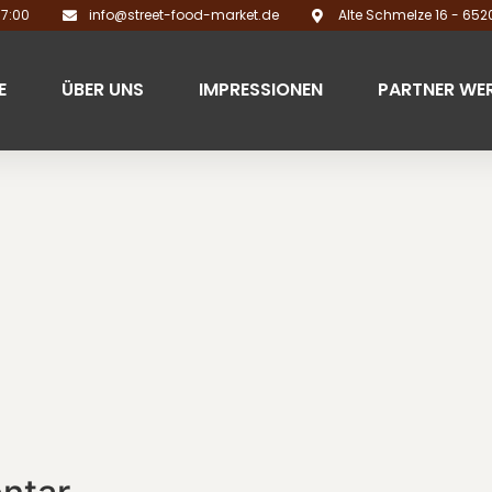
17:00
info@street-food-market.de
Alte Schmelze 16 - 65
E
ÜBER UNS
IMPRESSIONEN
PARTNER WE