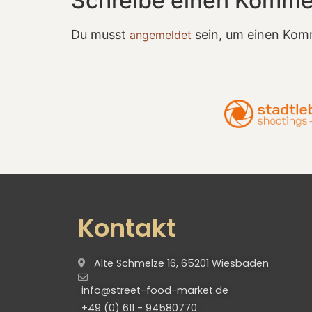
Schreibe einen Komme
Du musst
sein, um einen Kom
angemeldet
Kontakt
Alte Schmelze 16, 65201 Wiesbaden
info@street-food-market.de
+49 (0) 611 - 94580770