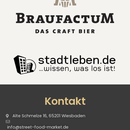
Kontakt
Alte Schmelze 16, 65201 Wiesbaden
info@street-food-market.de