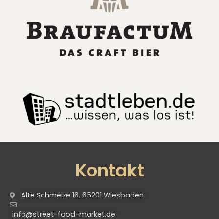
Kontakt
Alte Schmelze 16, 65201 Wiesbaden
info@street-food-market.de