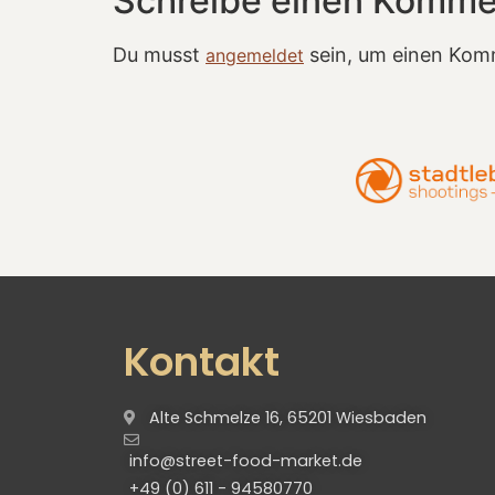
Schreibe einen Komme
Du musst
sein, um einen Kom
angemeldet
Kontakt
Alte Schmelze 16, 65201 Wiesbaden
info@street-food-market.de
+49 (0) 611 - 94580770