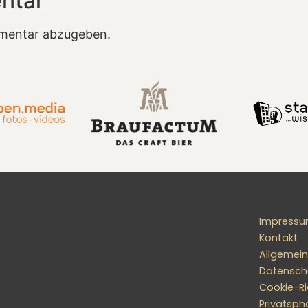
ntar
mentar abzugeben.
Impress
Kontakt
Allgemei
Datensch
Cookie-Ric
Privatsph