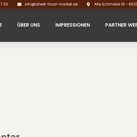
17:00
info@street-food-market.de
Alte Schmelze 16 - 65
E
ÜBER UNS
IMPRESSIONEN
PARTNER WE