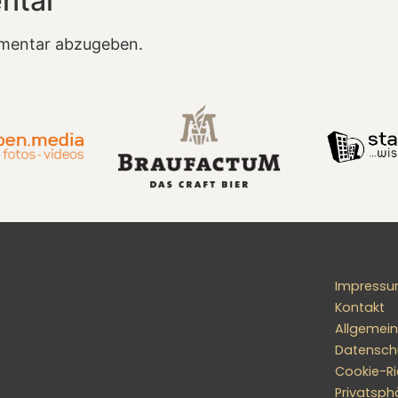
ntar
mentar abzugeben.
Impress
Kontakt
Allgemei
Datensch
Cookie-Ric
Privatsph