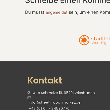
Schreibe einen Komme
Du musst
sein, um einen Kom
angemeldet
Kontakt
Alte Schmelze 16, 65201 Wiesbaden
info@street-food-market.de
+49 (0) 611 - 94580770