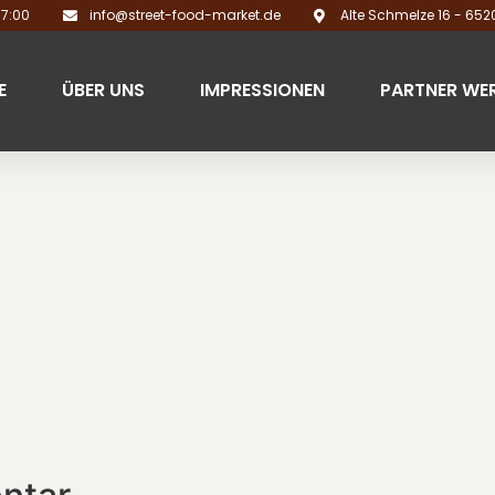
17:00
info@street-food-market.de
Alte Schmelze 16 - 65
E
ÜBER UNS
IMPRESSIONEN
PARTNER WE