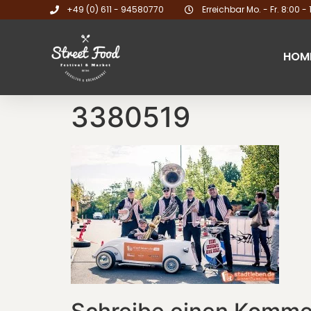
+49 (0) 611 - 94580770
Erreichbar Mo. - Fr. 8:00 - 
HOM
3380519