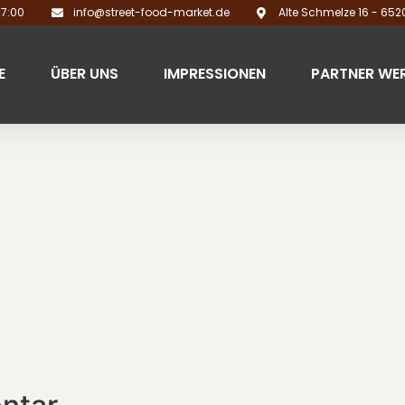
17:00
info@street-food-market.de
Alte Schmelze 16 - 65
E
ÜBER UNS
IMPRESSIONEN
PARTNER WE