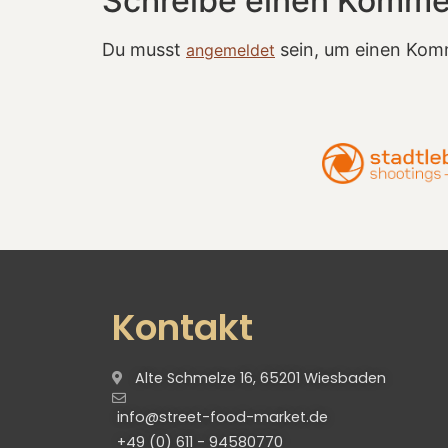
Schreibe einen Komme
Du musst
sein, um einen Kom
angemeldet
Kontakt
Alte Schmelze 16, 65201 Wiesbaden
info@street-food-market.de
+49 (0) 611 - 94580770