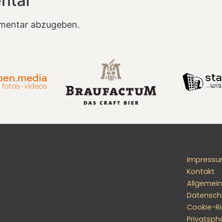
ntar
mentar abzugeben.
Impress
Kontakt
Allgemei
Datensch
Cookie-Ric
Privatsph